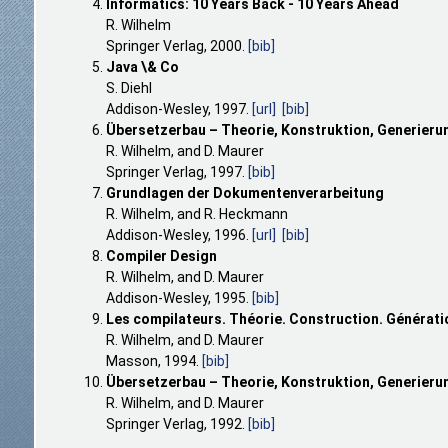
Informatics: 10 Years Back - 10 Years Ahead
R. Wilhelm
Springer Verlag, 2000.
[bib]
Java \& Co
S. Diehl
Addison-Wesley, 1997.
[url]
[bib]
Übersetzerbau – Theorie, Konstruktion, Generieru
R. Wilhelm, and D. Maurer
Springer Verlag, 1997.
[bib]
Grundlagen der Dokumentenverarbeitung
R. Wilhelm, and R. Heckmann
Addison-Wesley, 1996.
[url]
[bib]
Compiler Design
R. Wilhelm, and D. Maurer
Addison-Wesley, 1995.
[bib]
Les compilateurs. Théorie. Construction. Générati
R. Wilhelm, and D. Maurer
Masson, 1994.
[bib]
Übersetzerbau – Theorie, Konstruktion, Generieru
R. Wilhelm, and D. Maurer
Springer Verlag, 1992.
[bib]