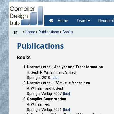
Home
Team
Researc
>
Home
>
Publications
>
Books
Publications
Books
Übersetzerbau: Analyse und Transformation
H. Seidl, R. Wilhelm, and S. Hack
Springer, 2010.
[bib]
Übersetzerbau – Virtuelle Maschinen
R. Wilhelm, and H. Seidl
Springer Verlag, 2007.
[bib]
Compiler Construction
R. Wilhelm, ed.
Springer Verlag, 2001.
[bib]